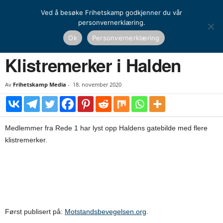
Ved å besøke Frihetskamp godkjenner du vår
personvernerklæring.
Hjem
Kamprapport
Klistremerker i Halden
Ok
Personvernerklæring
KAMPRAPPORT
Klistremerker i Halden
Av
Frihetskamp Media
-
18. november 2020
Medlemmer fra Rede 1 har lyst opp Haldens gatebilde med flere
klistremerker.
Først publisert på:
Motstandsbevegelsen.org
.