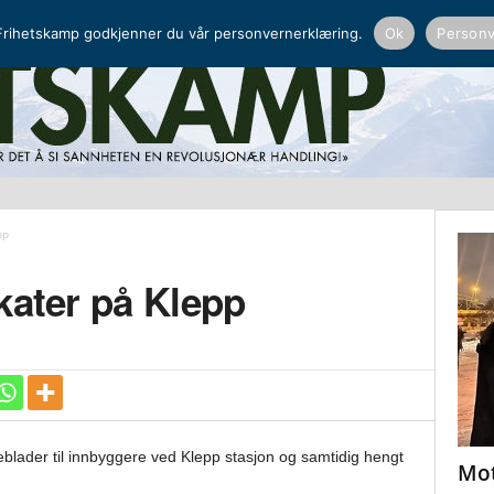
NORDISK RADIO
PEERTUBE
rihetskamp godkjenner du vår personvernerklæring.
Ok
Personv
pp
kater på Klepp
yveblader til innbyggere ved Klepp stasjon og samtidig hengt
Mot