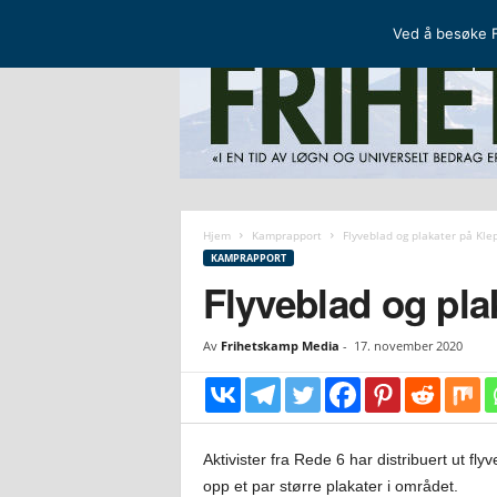
FRIHETSKAMP
DEN NORDISKE MOTSTANDSBEVEGELSEN
Ved å besøke F
F
r
i
Hjem
Kamprapport
Flyveblad og plakater på Kle
h
KAMPRAPPORT
e
Flyveblad og pla
t
s
Av
Frihetskamp Media
-
17. november 2020
k
a
m
p
Aktivister fra Rede 6 har distribuert ut fl
opp et par større plakater i området.