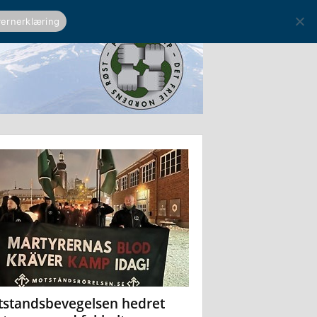
ernerklæring
standsbevegelsen hedret