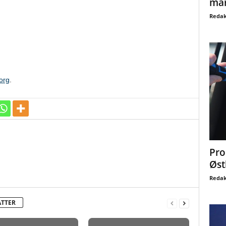
mar
Redak
org
.
Pro
Øst
Redak
ATTER