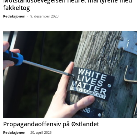
Motstandsbevegelsen hedret martyrene med
fakkeltog
Redaksjonen
-
9. desember 2023
Propagandaoffensiv på Østlandet
Redaksjonen
-
20. april 2023