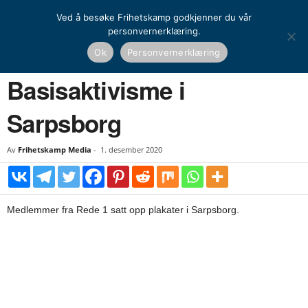
Ved å besøke Frihetskamp godkjenner du vår
personvernerklæring.
Hjem
Kamprapport
Basisaktivisme i Sarpsborg
Ok
Personvernerklæring
KAMPRAPPORT
Basisaktivisme i
Sarpsborg
Av
Frihetskamp Media
-
1. desember 2020
Medlemmer fra Rede 1 satt opp plakater i Sarpsborg.