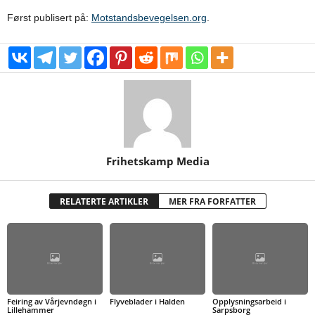
Først publisert på:
Motstandsbevegelsen.org
.
Frihetskamp Media
RELATERTE ARTIKLER
MER FRA FORFATTER
Feiring av Vårjevndøgn i
Flyveblader i Halden
Opplysningsarbeid i
Lillehammer
Sarpsborg