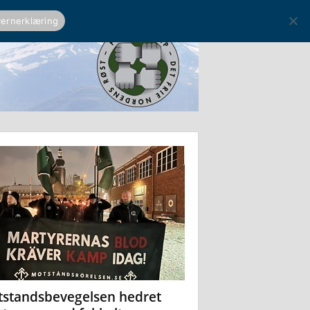
ernerklæring
standsbevegelsen hedret