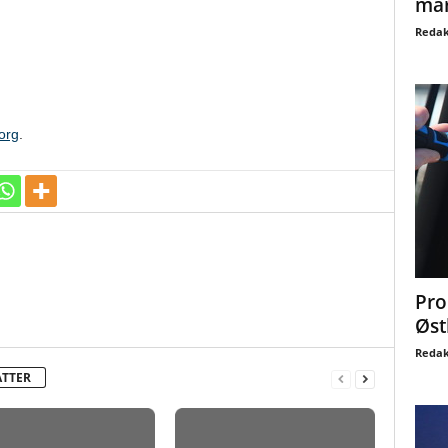
mar
Redak
org
.
Pro
Øst
Redak
ATTER