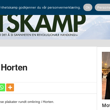
NORDISK RADIO
PEERTUBE
rihetskamp godkjenner du vår personvernerklæring.
Ok
Personv
 Horten
se plakater rundt omkring i Horten.
Mot