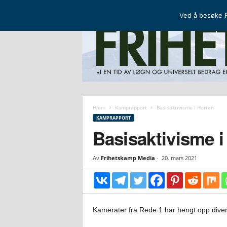
FRIHETSKAMP
DEN NORDISKE MOTSTANDSBEVEGELSEN
Ved å besøke F
F
r
i
Hjem
Kamprapport
Basisaktivisme i Horten
h
KAMPRAPPORT
e
Basisaktivisme i
t
s
Av
Frihetskamp Media
-
20. mars 2021
k
a
m
p
Kamerater fra Rede 1 har hengt opp diver