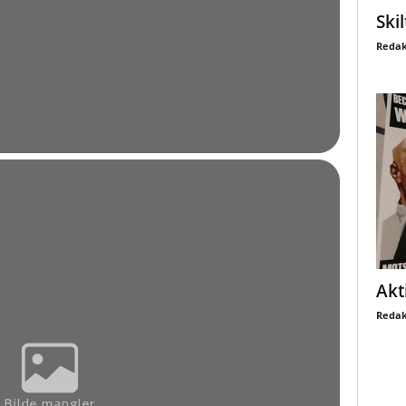
Ski
Redak
Akt
Redak