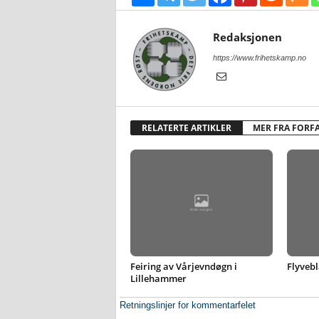
Redaksjonen
https://www.frihetskamp.no
RELATERTE ARTIKLER
MER FRA FORF
Feiring av Vårjevndøgn i
Flyvebl
Lillehammer
Retningslinjer for kommentarfelet