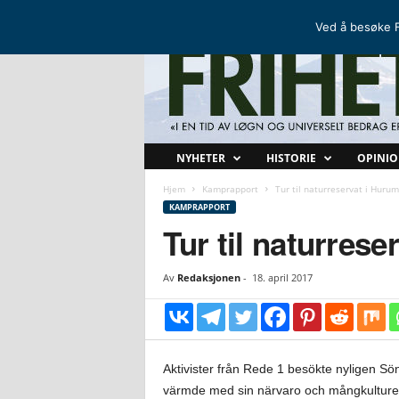
FRIHETSKAMP
DEN NORDISKE MOTSTANDSBEVEGELSEN
Ved å besøke F
F
NYHETER
HISTORIE
OPINI
r
i
Hjem
Kamprapport
Tur til naturreservat i Hurum
h
KAMPRAPPORT
e
Tur til naturrese
t
s
Av
Redaksjonen
-
18. april 2017
k
a
m
p
Aktivister från Rede 1 besökte nyligen S
värmde med sin närvaro och mångkulturen