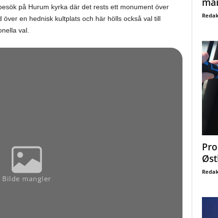
mar
 besök på Hurum kyrka där det rests ett monument över
Redak
över en hednisk kultplats och här hölls också val till
nella val.
Pro
Øst
Redak