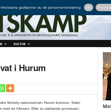
NORDISK RADIO
PEERTUBE
rihetskamp godkjenner du vår personvernerklæring.
Ok
Personv
ON
KULTUR
rvat i Hurum
öndre Verksöy naturreservat i Hurum kommun. Solen
Mot
 med sin frånvaro. Efter en stärkande promenad i