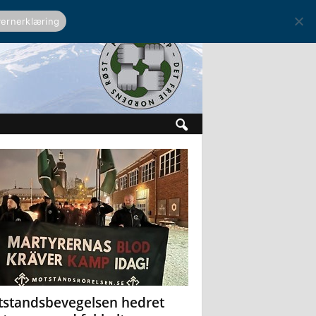
ernerklæring
standsbevegelsen hedret