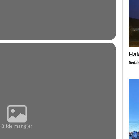
Hak
Redak