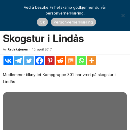
Ved å besøke Frihetskamp godkjenner du vår
personvernerklæring.
Hjem
Kamprapport
Skogstur i Lindås
Ok
Personvernerklæring
KAMPRAPPORT
Skogstur i Lindås
Av
Redaksjonen
-
15. april 2017
Medlemmer tilknyttet Kampgruppe 301 har vært på skogstur i
Lindås