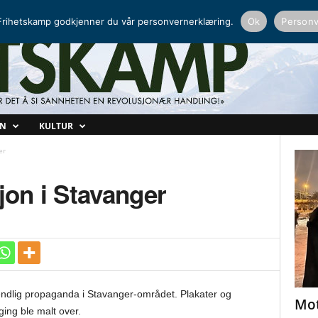
NORDISK RADIO
PEERTUBE
rihetskamp godkjenner du vår personvernerklæring.
Ok
Personv
ON
KULTUR
er
on i Stavanger
fiendlig propaganda i Stavanger-området. Plakater og
Mot
ging ble malt over.