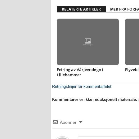
RELATERTE ARTIKLER
MER FRA FORF
Feiring av Vårjevndøgn i
Flyvebl
Lillehammer
Retningslinjer for kommentarfelet
Kommentarer er ikke redaksjonelt materiale. M
Abonner