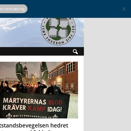
ernerklæring
standsbevegelsen hedret