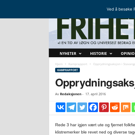
FRIHETSKAMP
DEN NORDISKE MOTSTANDSBEVEGELSEN
Ved å besøke F
F
NYHETER
HISTORIE
OPINI
r
i
Hjem
Kamprapport
Opprydningsaksjon i Stavang
h
KAMPRAPPORT
e
Opprydningsaksj
t
s
Av
Redaksjonen
-
17. april 2016
k
a
m
p
Rede 3 har igjen vært ute og fjernet folk
klistremerker ble revet ned og diverse tag