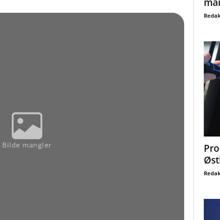
mar
Redak
Pro
Øst
Redak