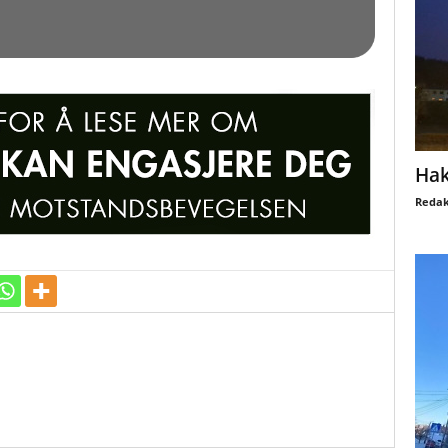
Hak
Redak