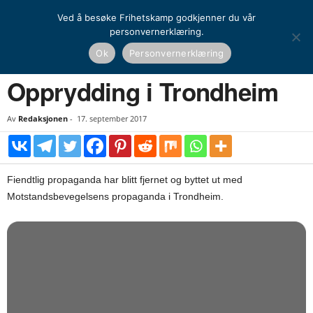
Ved å besøke Frihetskamp godkjenner du vår
personvernerklæring.
Hjem
Kamprapport
Opprydding i Trondheim
Ok
Personvernerklæring
KAMPRAPPORT
Opprydding i Trondheim
Av
Redaksjonen
-
17. september 2017
Fiendtlig propaganda har blitt fjernet og byttet ut med
Motstandsbevegelsens propaganda i Trondheim.