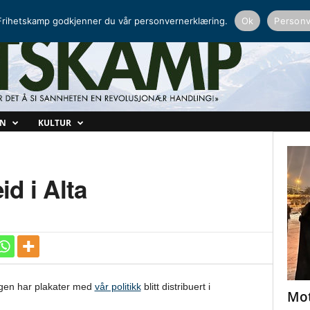
NORDISK RADIO
PEERTUBE
rihetskamp godkjenner du vår personvernerklæring.
Ok
Personv
ON
KULTUR
d i Alta
ngen har plakater med
vår politikk
blitt distribuert i
Mot