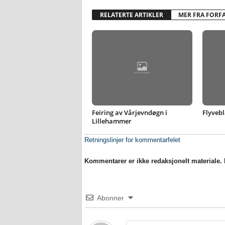
RELATERTE ARTIKLER
MER FRA FORF
Feiring av Vårjevndøgn i
Flyvebl
Lillehammer
Retningslinjer for kommentarfelet
Kommentarer er ikke redaksjonelt materiale. M
Abonner