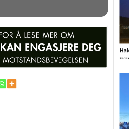
Hak
Redak