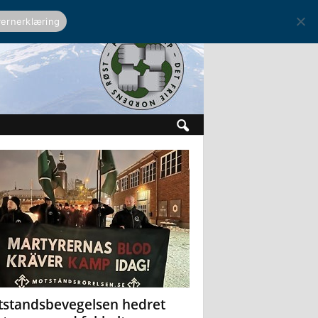
ernerklæring
standsbevegelsen hedret