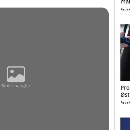
mar
Redak
Pro
Øst
Redak