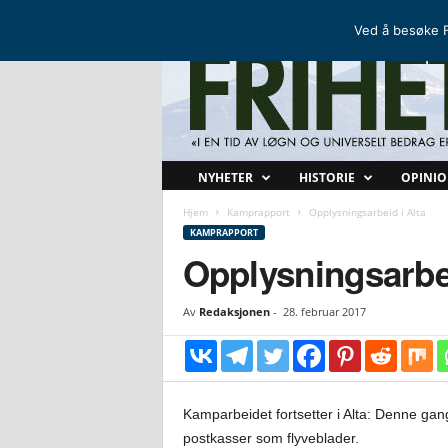
FRIHETSKAMP
DEN NORDISKE MOTSTANDSBEVEGELSEN
Ved å besøke F
F
NYHETER
HISTORIE
OPINI
r
i
Hjem
Kamprapport
Opplysningsarbeid i Alta
h
KAMPRAPPORT
e
Opplysningsarbei
t
s
Av
Redaksjonen
-
28. februar 2017
k
a
m
p
Kamparbeidet fortsetter i Alta: Denne ga
postkasser som flyveblader.