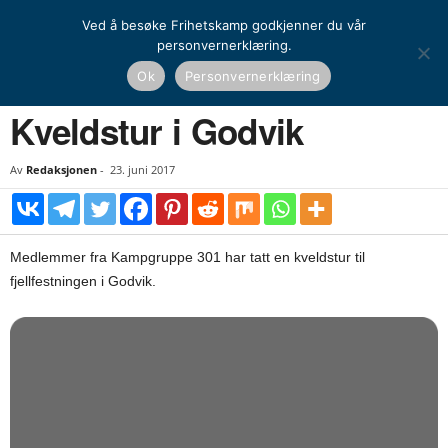
Ved å besøke Frihetskamp godkjenner du vår
personvernerklæring.
Hjem
Kamprapport
Kveldstur i Godvik
Ok
Personvernerklæring
KAMPRAPPORT
Kveldstur i Godvik
Av
Redaksjonen
-
23. juni 2017
Medlemmer fra Kampgruppe 301 har tatt en kveldstur til
fjellfestningen i Godvik.