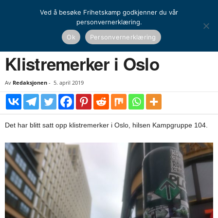
Ved å besøke Frihetskamp godkjenner du vår
personvernerklæring.
Hjem
Kamprapport
Klistremerker i Oslo
Ok
Personvernerklæring
KAMPRAPPORT
Klistremerker i Oslo
Av
Redaksjonen
-
5. april 2019
Det har blitt satt opp klistremerker i Oslo, hilsen Kampgruppe 104.