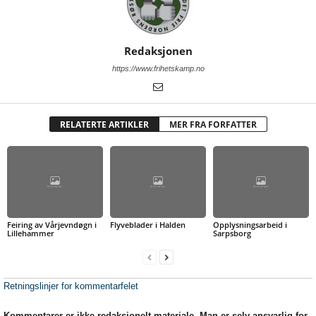
Redaksjonen
https://www.frihetskamp.no
RELATERTE ARTIKLER
MER FRA FORFATTER
Feiring av Vårjevndøgn i
Flyveblader i Halden
Opplysningsarbeid i
Lillehammer
Sarpsborg
Retningslinjer for kommentarfelet
Kommentarer er ikke redaksjonelt materiale. Man er selv ansvarlig for