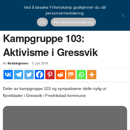
Ved å besøke Frihetskamp godkjenner du vår
personvernerklæring.
Hjem
Kamprapport
Kampgruppe 103: Aktivisme i Gressvik
Ok
Personvernerklæring
KAMPRAPPORT
Kampgruppe 103:
Aktivisme i Gressvik
Av
Redaksjonen
-
5. juli 2018
Deler av kampgruppe 103 og sympatisører delte nylig ut
flyveblader i Gressvik i Fredrikstad kommune.