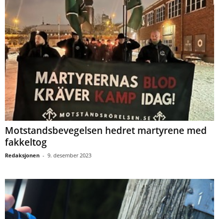
Motstandsbevegelsen hedret martyrene med
fakkeltog
Redaksjonen
-
9. desember 2023