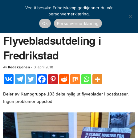
Ved å besøke Frihetskamp godkjenner du vår
personvernerklæring.
Hjem
Kamprapport
Flyvebladsutdeling i Fredrikstad
Ok
Personvernerklæring
KAMPRAPPORT
Flyvebladsutdeling i
Fredrikstad
Av
Redaksjonen
-
3. april 2018
Deler av Kampgruppe 103 delte nylig ut flyveblader I postkasser.
Ingen problemer oppstod.