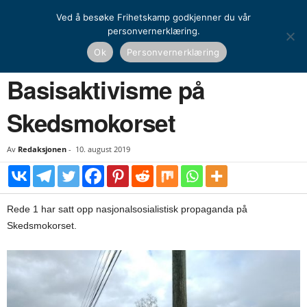
Ved å besøke Frihetskamp godkjenner du vår
personvernerklæring.
Hjem
Kamprapport
Basisaktivisme på Skedsmokorset
Ok
Personvernerklæring
KAMPRAPPORT
Basisaktivisme på
Skedsmokorset
Av
Redaksjonen
-
10. august 2019
Rede 1 har satt opp nasjonalsosialistisk propaganda på
Skedsmokorset.