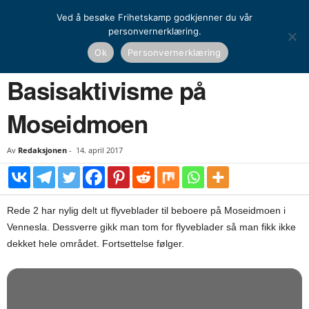
Ved å besøke Frihetskamp godkjenner du vår
personvernerklæring.
Hjem
Kamprapport
Basisaktivisme på Moseidmoen
Ok
Personvernerklæring
KAMPRAPPORT
Basisaktivisme på
Moseidmoen
Av
Redaksjonen
-
14. april 2017
Rede 2 har nylig delt ut flyveblader til beboere på Moseidmoen i
Vennesla. Dessverre gikk man tom for flyveblader så man fikk ikke
dekket hele området. Fortsettelse følger.