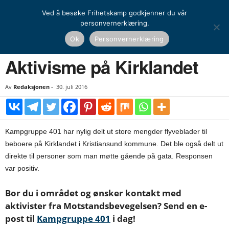
Ved å besøke Frihetskamp godkjenner du vår
personvernerklæring.
Hjem
Kamprapport
Aktivisme på Kirklandet
Ok
Personvernerklæring
KAMPRAPPORT
Aktivisme på Kirklandet
Av
Redaksjonen
-
30. juli 2016
Kampgruppe 401 har nylig delt ut store mengder flyveblader til
beboere på Kirklandet i Kristiansund kommune. Det ble også delt ut
direkte til personer som man møtte gående på gata. Responsen
var positiv.
Bor du i området og ønsker kontakt med
aktivister fra Motstandsbevegelsen? Send en e-
post til
Kampgruppe 401
i dag!