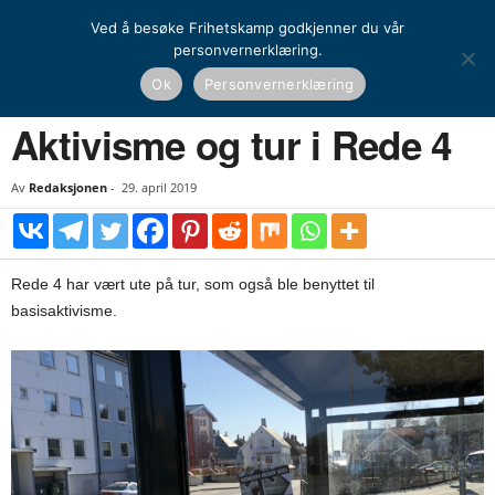
Ved å besøke Frihetskamp godkjenner du vår
personvernerklæring.
Hjem
Kamprapport
Aktivisme og tur i Rede 4
Ok
Personvernerklæring
KAMPRAPPORT
Aktivisme og tur i Rede 4
Av
Redaksjonen
-
29. april 2019
Rede 4 har vært ute på tur, som også ble benyttet til
basisaktivisme.