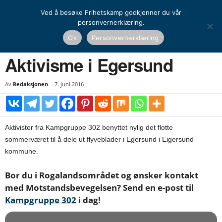
Ved å besøke Frihetskamp godkjenner du vår
personvernerklæring.
Hjem
Kamprapport
Aktivisme i Egersund
Ok
Personvernerklæring
KAMPRAPPORT
Aktivisme i Egersund
Av
Redaksjonen
-
7. juni 2016
Aktivister fra Kampgruppe 302 benyttet nylig det flotte
sommerværet til å dele ut flyveblader i Egersund i Eigersund
kommune.
Bor du i Rogalandsområdet og ønsker kontakt
med Motstandsbevegelsen? Send en e-post til
Kampgruppe 302
i dag!