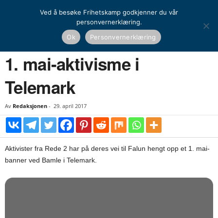
Ved å besøke Frihetskamp godkjenner du vår
personvernerklæring.
Hjem
Kamprapport
1. mai-aktivisme i Telemark
Ok
Personvernerklæring
KAMPRAPPORT
1. mai-aktivisme i
Telemark
Av
Redaksjonen
-
29. april 2017
Aktivister fra Rede 2 har på deres vei til Falun hengt opp et 1. mai-
banner ved Bamle i Telemark.